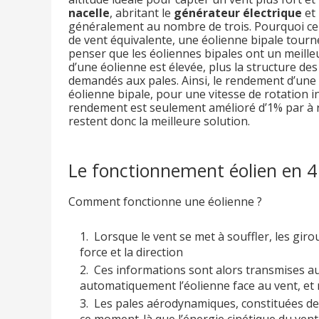
nacelle
, abritant le
générateur électrique
et 
généralement au nombre de trois. Pourquoi ce
de vent équivalente, une éolienne bipale tourne
penser que les éoliennes bipales ont un meilleu
d’une éolienne est élevée, plus la structure de
demandés aux pales. Ainsi, le rendement d’une é
éolienne bipale, pour une vitesse de rotation in
rendement est seulement amélioré d’1% par à ra
restent donc la meilleure solution.
Le fonctionnement éolien en 4
Comment fonctionne une éolienne ?
Lorsque le vent se met à souffler, les gir
force et la direction
Ces informations sont alors transmises au
automatiquement l’éolienne face au vent, et r
Les pales aérodynamiques, constituées de f
ce moment-là que l’énergie cinétique du vent