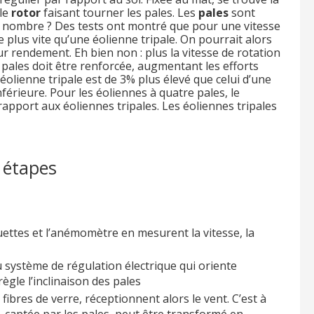
le
rotor
faisant tourner les pales. Les
pales
sont
 nombre ? Des tests ont montré que pour une vitesse
 plus vite qu’une éolienne tripale. On pourrait alors
r rendement. Eh bien non : plus la vitesse de rotation
s pales doit être renforcée, augmentant les efforts
olienne tripale est de 3% plus élevé que celui d’une
férieure. Pour les éoliennes à quatre pales, le
pport aux éoliennes tripales. Les éoliennes tripales
 étapes
ouettes et l’anémomètre en mesurent la vitesse, la
 système de régulation électrique qui oriente
ègle l’inclinaison des pales
ibres de verre, réceptionnent alors le vent. C’est à
, captée par les pales, peut être transformé en