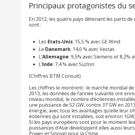
Principaux protagonistes du se
En 2012, les quatre pays détenant les parts de
sont :
Les
Etats-Unis
: 15,5 % avec GE Wind
Le
Danemark
: 14,0 % avec Vestas
L’
Allemagne
: 9,5% avec Siemens et 8,2% 
L’
Inde
: 7,4 % avec Suzlon
(Chiffres BTM Consult)
Les chiffres le montrent : le marché mondial de
2013, les données de l’année suivante ont enr
niveau mondial, le nombre d’éoliennes install
une puissance de 52 GW, contre 37 GW en 2013.
énergie, avec tous les avantages qu’elle leur 
éoliennes qui sont installées, soit environ 1GW,
Si les pays européens sont pour le moment lead
puissances d’Asie développent elles aussi leurs
Power et Sinovel pour la Chine.